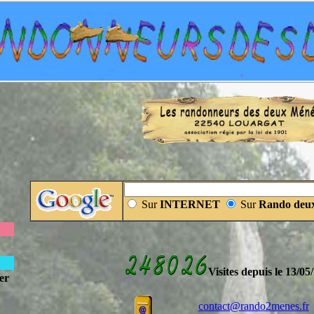
Sur
INTERNET
Sur
Rando deu
Visites depuis le 13/05
er
contact@rando2menes.fr