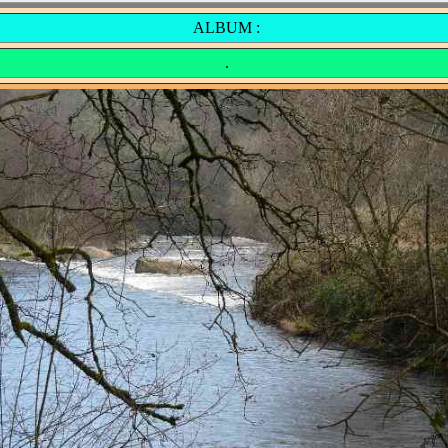
ALBUM :
.